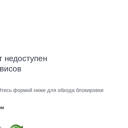
т недоступен
рвисов
йтесь формой ниже для обхода блокировки
ом