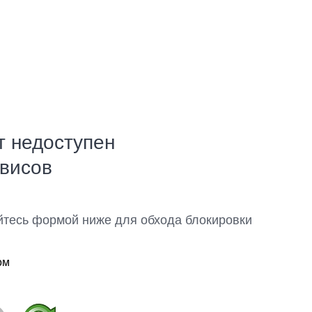
т недоступен
рвисов
йтесь формой ниже для обхода блокировки
ом