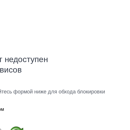
т недоступен
рвисов
йтесь формой ниже для обхода блокировки
ом