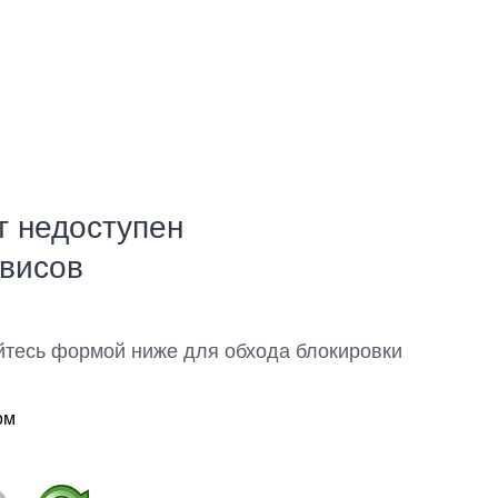
т недоступен
рвисов
йтесь формой ниже для обхода блокировки
ом