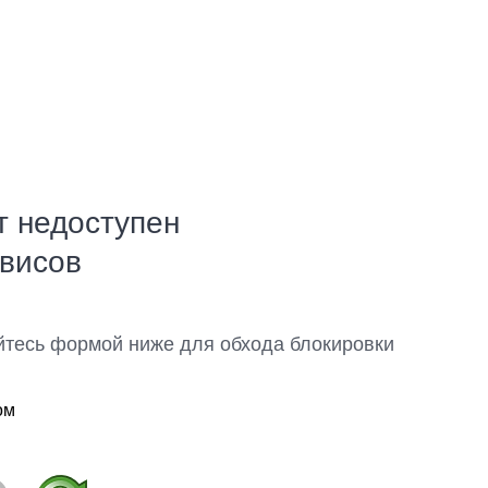
т недоступен
рвисов
йтесь формой ниже для обхода блокировки
ом