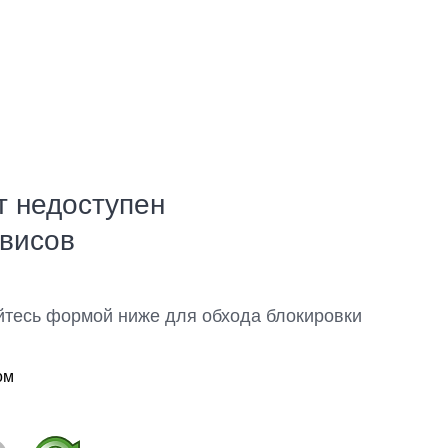
т недоступен
рвисов
йтесь формой ниже для обхода блокировки
ом