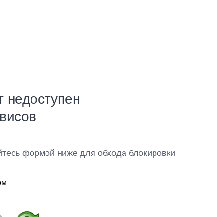
т недоступен
рвисов
йтесь формой ниже для обхода блокировки
ом