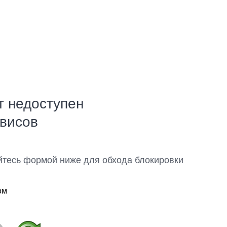
т недоступен
рвисов
йтесь формой ниже для обхода блокировки
ом