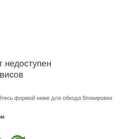
т недоступен
рвисов
йтесь формой ниже для обхода блокировки
ом