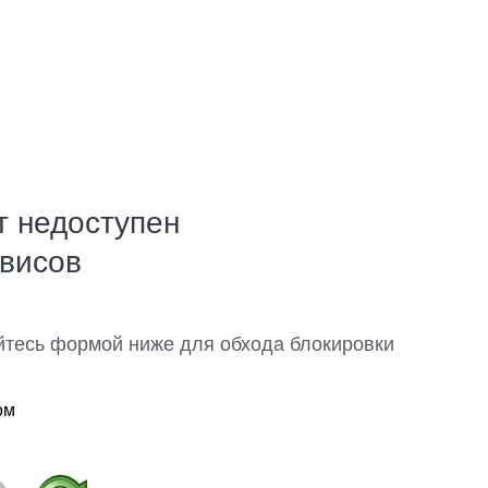
т недоступен
рвисов
йтесь формой ниже для обхода блокировки
ом