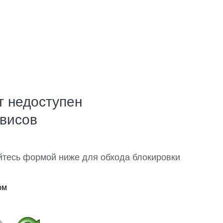
т недоступен
рвисов
йтесь формой ниже для обхода блокировки
ом