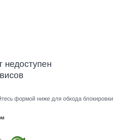
т недоступен
рвисов
йтесь формой ниже для обхода блокировки
ом