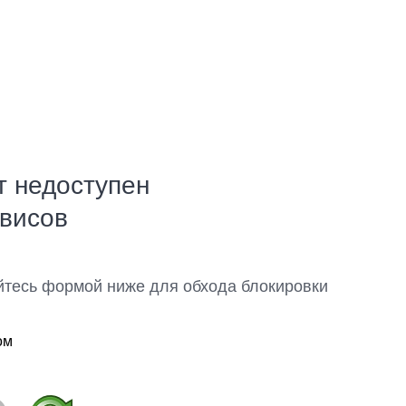
т недоступен
рвисов
йтесь формой ниже для обхода блокировки
ом