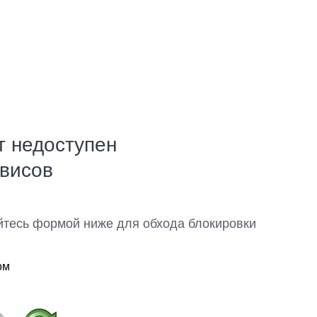
т недоступен
рвисов
йтесь формой ниже для обхода блокировки
ом