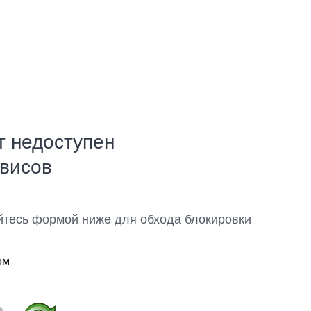
т недоступен
рвисов
йтесь формой ниже для обхода блокировки
ом