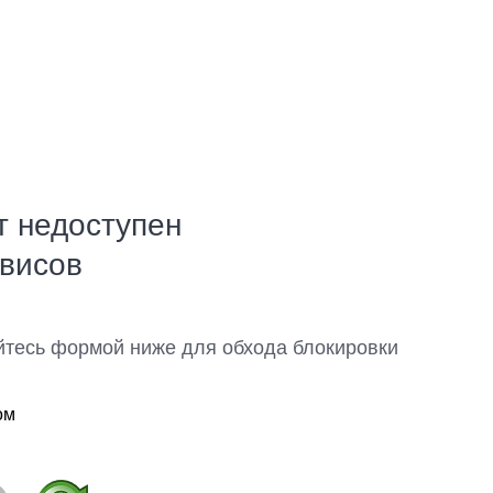
т недоступен
рвисов
йтесь формой ниже для обхода блокировки
ом