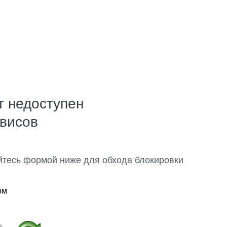
т недоступен
рвисов
йтесь формой ниже для обхода блокировки
ом