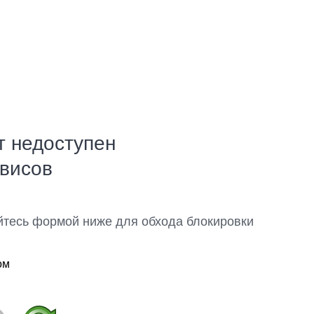
т недоступен
рвисов
йтесь формой ниже для обхода блокировки
ом