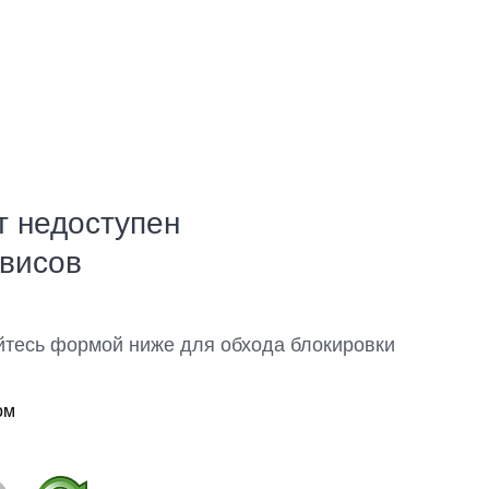
т недоступен
рвисов
йтесь формой ниже для обхода блокировки
ом