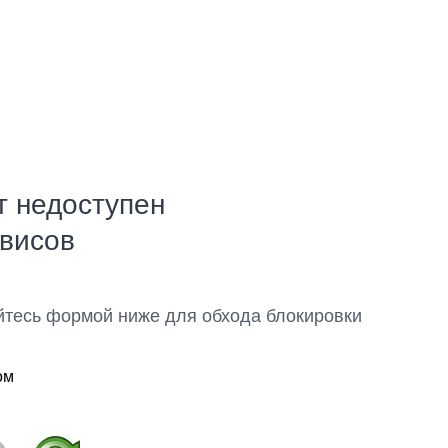
т недоступен
рвисов
йтесь формой ниже для обхода блокировки
ом