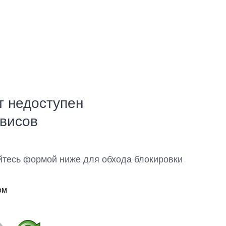
т недоступен
рвисов
йтесь формой ниже для обхода блокировки
ом