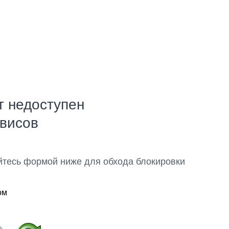
т недоступен
рвисов
йтесь формой ниже для обхода блокировки
ом