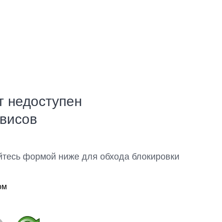
т недоступен
рвисов
йтесь формой ниже для обхода блокировки
ом