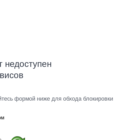
т недоступен
рвисов
йтесь формой ниже для обхода блокировки
ом