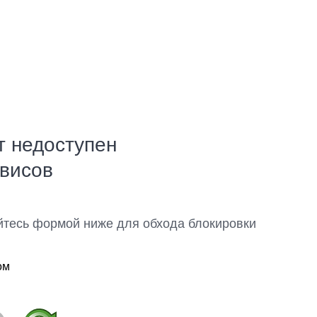
т недоступен
рвисов
йтесь формой ниже для обхода блокировки
ом