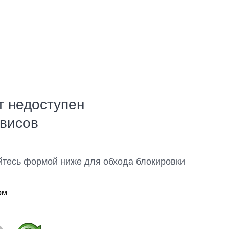
т недоступен
рвисов
йтесь формой ниже для обхода блокировки
ом