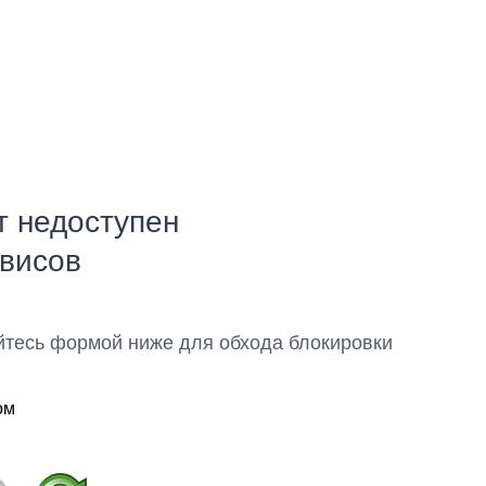
т недоступен
рвисов
йтесь формой ниже для обхода блокировки
ом