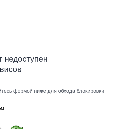
т недоступен
рвисов
йтесь формой ниже для обхода блокировки
ом