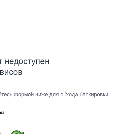
т недоступен
рвисов
йтесь формой ниже для обхода блокировки
ом