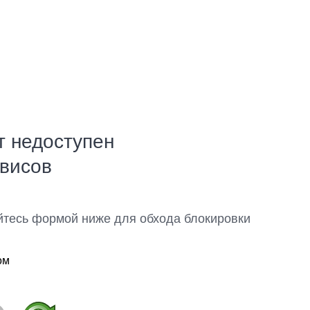
т недоступен
рвисов
йтесь формой ниже для обхода блокировки
ом