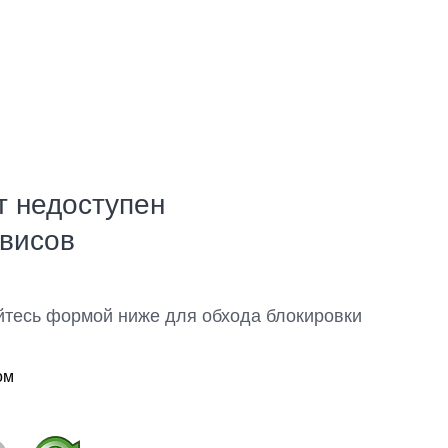
т недоступен
рвисов
йтесь формой ниже для обхода блокировки
ом