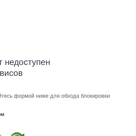
т недоступен
рвисов
йтесь формой ниже для обхода блокировки
ом