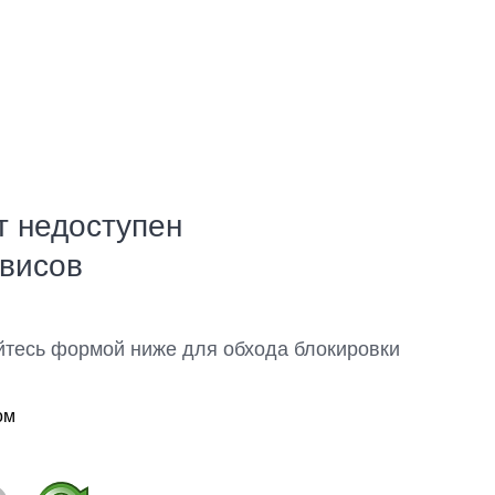
т недоступен
рвисов
йтесь формой ниже для обхода блокировки
ом