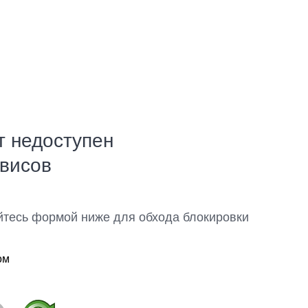
т недоступен
рвисов
йтесь формой ниже для обхода блокировки
ом