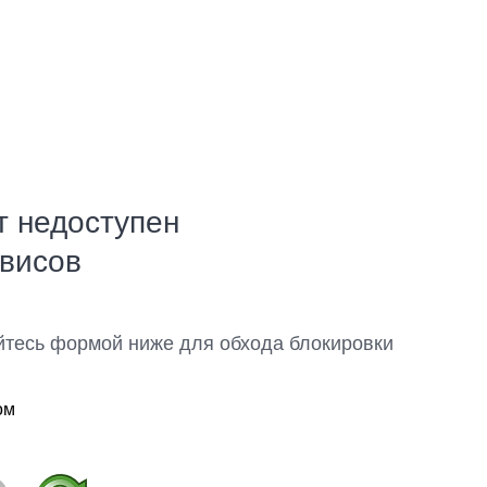
т недоступен
рвисов
йтесь формой ниже для обхода блокировки
ом