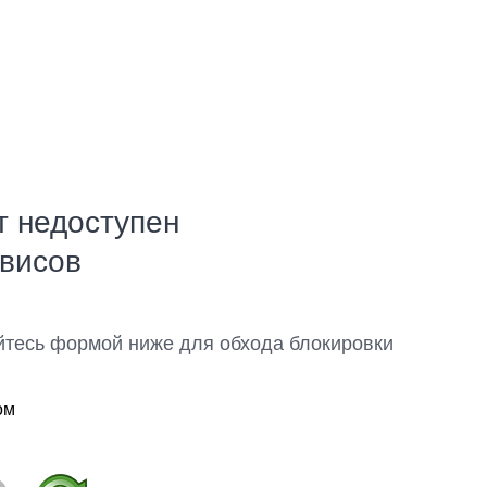
т недоступен
рвисов
йтесь формой ниже для обхода блокировки
ом