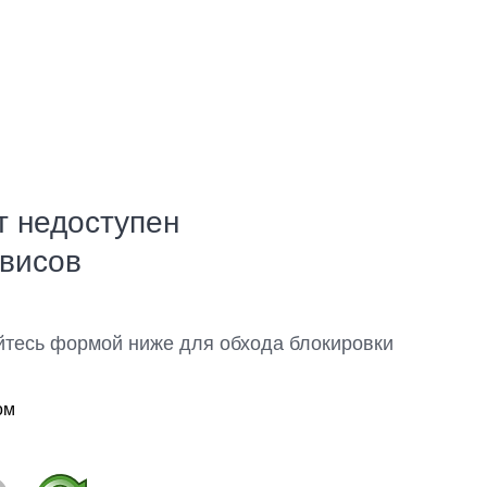
т недоступен
рвисов
йтесь формой ниже для обхода блокировки
ом