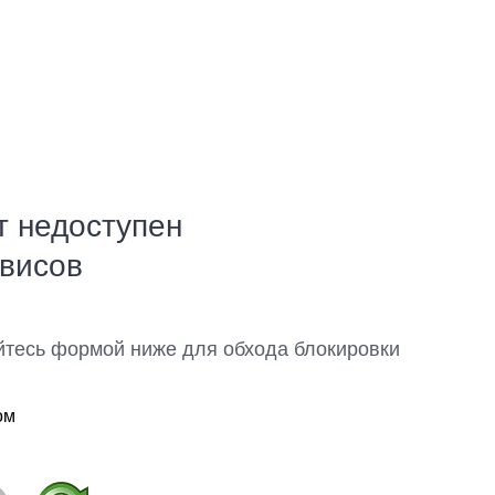
т недоступен
рвисов
йтесь формой ниже для обхода блокировки
ом