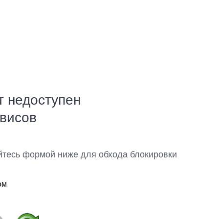
т недоступен
рвисов
йтесь формой ниже для обхода блокировки
ом