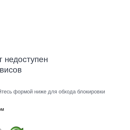
т недоступен
рвисов
йтесь формой ниже для обхода блокировки
ом