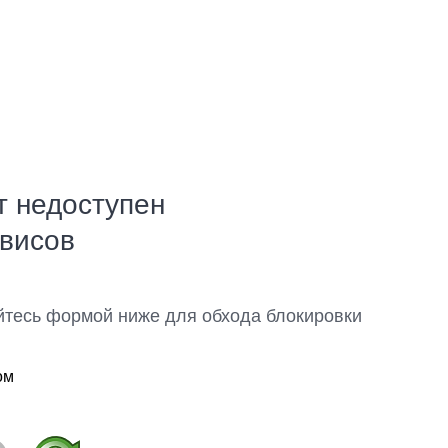
т недоступен
рвисов
йтесь формой ниже для обхода блокировки
ом