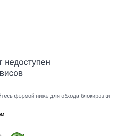
т недоступен
рвисов
йтесь формой ниже для обхода блокировки
ом