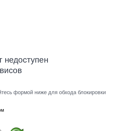
т недоступен
рвисов
йтесь формой ниже для обхода блокировки
ом