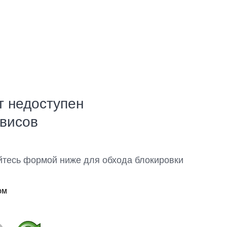
т недоступен
рвисов
йтесь формой ниже для обхода блокировки
ом