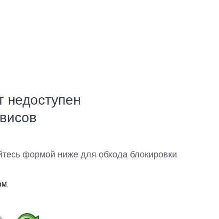
т недоступен
рвисов
йтесь формой ниже для обхода блокировки
ом