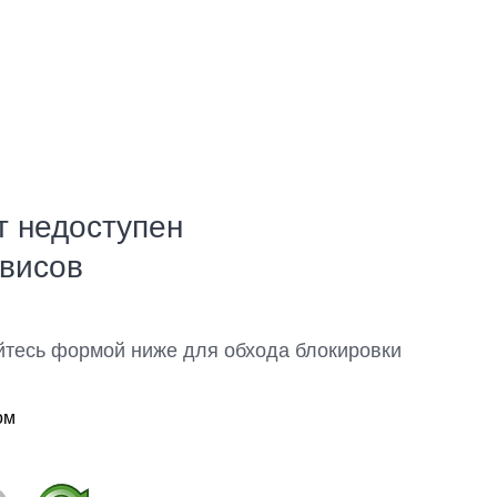
т недоступен
рвисов
йтесь формой ниже для обхода блокировки
ом