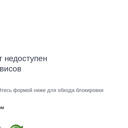
т недоступен
рвисов
йтесь формой ниже для обхода блокировки
ом