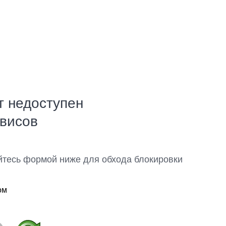
т недоступен
рвисов
йтесь формой ниже для обхода блокировки
ом