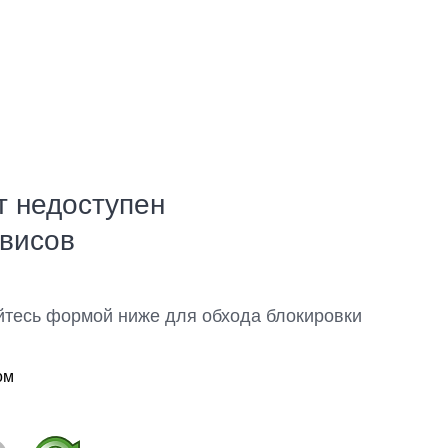
т недоступен
рвисов
йтесь формой ниже для обхода блокировки
ом