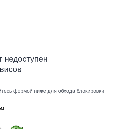
т недоступен
рвисов
йтесь формой ниже для обхода блокировки
ом